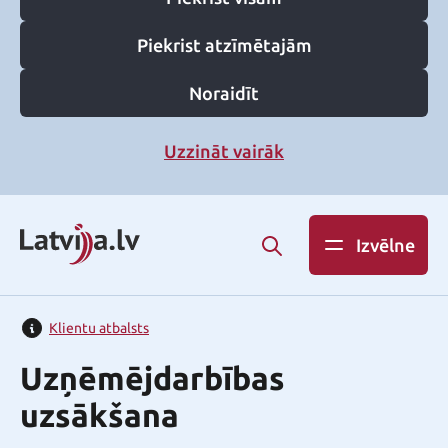
Piekrist atzīmētajām
Noraidīt
Uzzināt vairāk
Izvēlne
Klientu atbalsts
Uzņēmējdarbības
uzsākšana