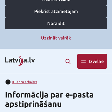
Piekrist atzīmētajām
Noraidīt
Uzzināt vairāk
Izvēlne
Klientu atbalsts
Informācija par e-pasta
apstiprināšanu