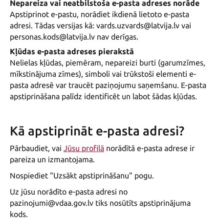
Nepareiza vai neatbilstoša e-pasta adreses norāde
Apstiprinot e-pastu, norādiet ikdienā lietoto e-pasta
adresi. Tādas versijas kā: vards.uzvards@latvija.lv vai
personas.kods@latvija.lv nav derīgas.
Kļūdas e-pasta adreses pierakstā
Nelielas kļūdas, piemēram, nepareizi burti (garumzīmes,
mīkstinājuma zīmes), simboli vai trūkstoši elementi e-
pasta adresē var traucēt paziņojumu saņemšanu. E-pasta
apstiprināšana palīdz identificēt un labot šādas kļūdas.
Kā apstiprināt e-pasta adresi?
Pārbaudiet, vai
Jūsu profilā
norādītā e-pasta adrese ir
pareiza un izmantojama.
Nospiediet "Uzsākt apstiprināšanu" pogu.
Uz jūsu norādīto e-pasta adresi no
pazinojumi@vdaa.gov.lv tiks nosūtīts apstiprinājuma
kods.