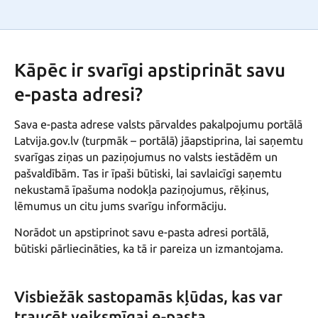
Kāpēc ir svarīgi apstiprināt savu
e-pasta adresi?
Sava e-pasta adrese valsts pārvaldes pakalpojumu portālā
Latvija.gov.lv (turpmāk – portālā) jāapstiprina, lai saņemtu
svarīgas ziņas un paziņojumus no valsts iestādēm un
pašvaldībām. Tas ir īpaši būtiski, lai savlaicīgi saņemtu
nekustamā īpašuma nodokļa paziņojumus, rēķinus,
lēmumus un citu jums svarīgu informāciju.
Norādot un apstiprinot savu e-pasta adresi portālā,
būtiski pārliecināties, ka tā ir pareiza un izmantojama.
Visbiežāk sastopamās kļūdas, kas var
traucēt veiksmīgai e-pasta