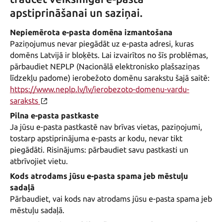
apstiprināšanai un saziņai.
Nepiemērota e-pasta domēna izmantošana
Paziņojumus nevar piegādāt uz e-pasta adresi, kuras
domēns Latvijā ir bloķēts. Lai izvairītos no šīs problēmas,
pārbaudiet NEPLP (Nacionālā elektronisko plašsaziņas
līdzekļu padome) ierobežoto domēnu sarakstu šajā saitē:
https://www.neplp.lv/lv/ierobezoto-domenu-vardu-
saraksts
Pilna e-pasta pastkaste
Ja jūsu e-pasta pastkastē nav brīvas vietas, paziņojumi,
tostarp apstiprinājuma e-pasts ar kodu, nevar tikt
piegādāti. Risinājums: pārbaudiet savu pastkasti un
atbrīvojiet vietu.
Kods atrodams jūsu e-pasta spama jeb mēstuļu
sadaļā
Pārbaudiet, vai kods nav atrodams jūsu e-pasta spama jeb
mēstuļu sadaļā.