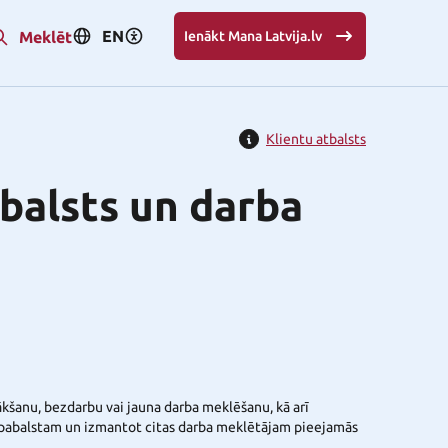
EN
Meklēt
Ienākt Mana Latvija.lv
Klientu atbalsts
balsts un darba
sākšanu, bezdarbu vai jauna darba meklēšanu, kā arī
 pabalstam un izmantot citas darba meklētājam pieejamās