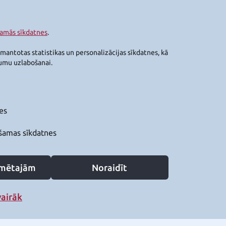
šamās sīkdatnes
.
zmantotas statistikas un personalizācijas sīkdatnes, kā
jumu uzlabošanai.
es
šamas sīkdatnes
zīmētajām
Noraidīt
vairāk