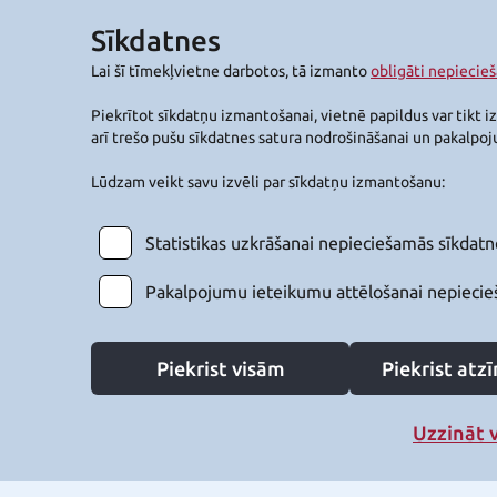
Sīkdatnes
Lai šī tīmekļvietne darbotos, tā izmanto
obligāti nepiecie
Piekrītot sīkdatņu izmantošanai, vietnē papildus var tikt i
arī trešo pušu sīkdatnes satura nodrošināšanai un pakalpo
Lūdzam veikt savu izvēli par sīkdatņu izmantošanu:
Statistikas uzkrāšanai nepieciešamās sīkdatn
Pakalpojumu ieteikumu attēlošanai nepiecie
Piekrist visām
Piekrist at
Uzzināt 