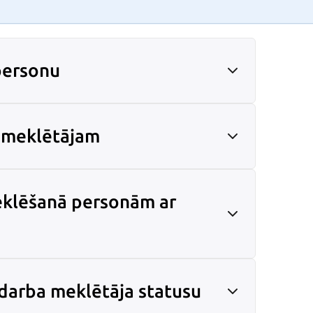
personu
 meklētājam
eklēšanā personām ar
darba meklētāja statusu