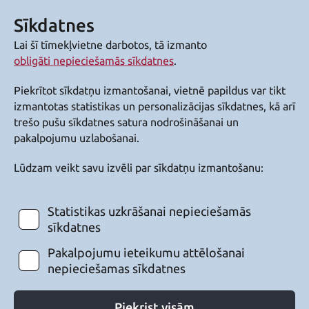
Sīkdatnes
Lai šī tīmekļvietne darbotos, tā izmanto
obligāti nepieciešamās sīkdatnes
.
Piekrītot sīkdatņu izmantošanai, vietnē papildus var tikt
izmantotas statistikas un personalizācijas sīkdatnes, kā arī
trešo pušu sīkdatnes satura nodrošināšanai un
pakalpojumu uzlabošanai.
Lūdzam veikt savu izvēli par sīkdatņu izmantošanu:
Statistikas uzkrāšanai nepieciešamās
sīkdatnes
Pakalpojumu ieteikumu attēlošanai
nepieciešamas sīkdatnes
Piekrist visām