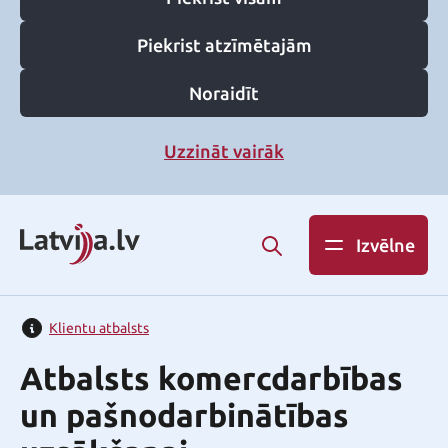
Piekrist atzīmētajām
Noraidīt
Uzzināt vairāk
Izvēlne
Klientu atbalsts
Atbalsts komercdarbības
un pašnodarbinātības