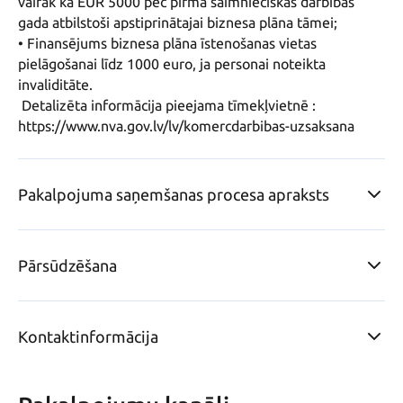
vairāk kā EUR 5000 pēc pirmā saimnieciskās darbības 
gada atbilstoši apstiprinātajai biznesa plāna tāmei; 

• Finansējums biznesa plāna īstenošanas vietas 
pielāgošanai līdz 1000 euro, ja personai noteikta 
invaliditāte.

 Detalizēta informācija pieejama tīmekļvietnē :  
Pakalpojuma saņemšanas procesa apraksts
Pārsūdzēšana
Kontaktinformācija