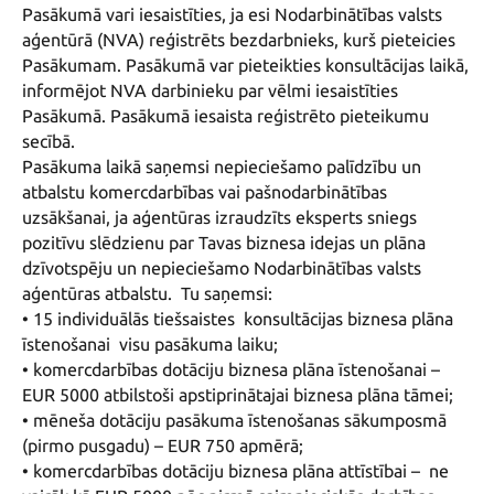
Pasākumā vari iesaistīties, ja esi Nodarbinātības valsts 
aģentūrā (NVA) reģistrēts bezdarbnieks, kurš pieteicies 
Pasākumam. Pasākumā var pieteikties konsultācijas laikā, 
informējot NVA darbinieku par vēlmi iesaistīties 
Pasākumā. Pasākumā iesaista reģistrēto pieteikumu 
secībā.

Pasākuma laikā saņemsi nepieciešamo palīdzību un 
atbalstu komercdarbības vai pašnodarbinātības 
uzsākšanai, ja aģentūras izraudzīts eksperts sniegs 
pozitīvu slēdzienu par Tavas biznesa idejas un plāna 
dzīvotspēju un nepieciešamo Nodarbinātības valsts 
aģentūras atbalstu.  Tu saņemsi: 

• 15 individuālās tiešsaistes  konsultācijas biznesa plāna 
īstenošanai  visu pasākuma laiku; 

• komercdarbības dotāciju biznesa plāna īstenošanai – 
EUR 5000 atbilstoši apstiprinātajai biznesa plāna tāmei; 

• mēneša dotāciju pasākuma īstenošanas sākumposmā 
(pirmo pusgadu) – EUR 750 apmērā; 

• komercdarbības dotāciju biznesa plāna attīstībai –  ne 