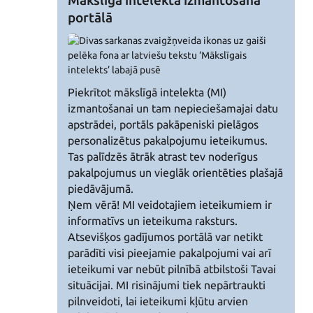
Mākslīgā intelekta izmantošana
portālā
Piekrītot mākslīgā intelekta (MI)
izmantošanai un tam nepieciešamajai datu
apstrādei, portāls pakāpeniski pielāgos
personalizētus pakalpojumu ieteikumus.
Tas palīdzēs ātrāk atrast tev noderīgus
pakalpojumus un vieglāk orientēties plašajā
piedāvājumā.
Ņem vērā! MI veidotajiem ieteikumiem ir
informatīvs un ieteikuma raksturs.
Atsevišķos gadījumos portālā var netikt
parādīti visi pieejamie pakalpojumi vai arī
ieteikumi var nebūt pilnībā atbilstoši Tavai
situācijai. MI risinājumi tiek nepārtraukti
pilnveidoti, lai ieteikumi kļūtu arvien