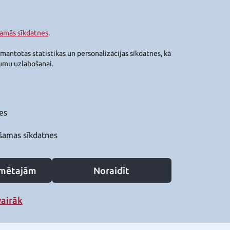
šamās sīkdatnes
.
zmantotas statistikas un personalizācijas sīkdatnes, kā
jumu uzlabošanai.
es
šamas sīkdatnes
zīmētajām
Noraidīt
vairāk