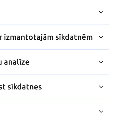
par izmantotajām sīkdatnēm
u analīze
st sīkdatnes