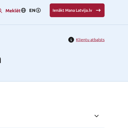
EN
Meklēt
Ienākt Mana Latvija.lv
Klientu atbalsts
a