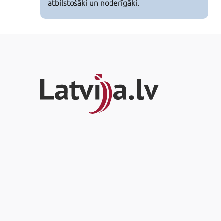
atbilstošāki un noderīgāki.