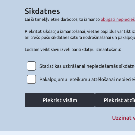
Sīkdatnes
Lai šī tīmekļvietne darbotos, tā izmanto
obligāti nepiecie
Piekrītot sīkdatņu izmantošanai, vietnē papildus var tikt i
arī trešo pušu sīkdatnes satura nodrošināšanai un pakalpo
Lūdzam veikt savu izvēli par sīkdatņu izmantošanu:
Statistikas uzkrāšanai nepieciešamās sīkdatn
Pakalpojumu ieteikumu attēlošanai nepiecie
Piekrist visām
Piekrist at
Uzzināt 