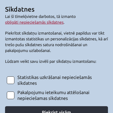
Sīkdatnes
Lai šī tīmekļvietne darbotos, tā izmanto
obligāti nepieciešamās sīkdatnes
.
Piekrītot sīkdatņu izmantošanai, vietnē papildus var tikt
izmantotas statistikas un personalizācijas sīkdatnes, kā arī
trešo pušu sīkdatnes satura nodrošināšanai un
pakalpojumu uzlabošanai.
Lūdzam veikt savu izvēli par sīkdatņu izmantošanu:
Statistikas uzkrāšanai nepieciešamās
sīkdatnes
Pakalpojumu ieteikumu attēlošanai
nepieciešamas sīkdatnes
Piekrist visām