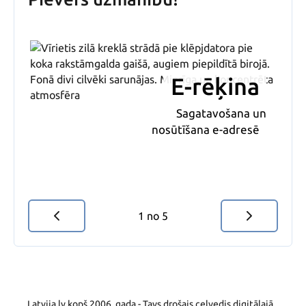
E-rēķina
L
Sagatavošana un
nosūtīšana e-adresē
1
no
5
Latvija.lv kopš 2006. gada - Tavs drošais ceļvedis digitālajā