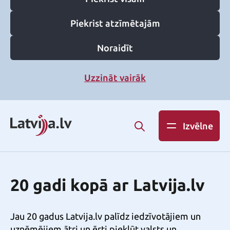
Piekrist atzīmētajām
Noraidīt
Uzzināt vairāk
Izvēlne
20 gadi kopā ar Latvija.lv
Jau 20 gadus Latvija.lv palīdz iedzīvotājiem un
uzņēmējiem ātri un ērti piekļūt valsts un