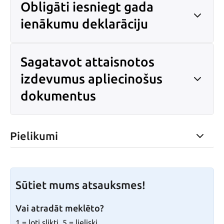
Obligāti iesniegt gada
ienākumu deklarāciju
Sagatavot attaisnotos
izdevumus apliecinošus
dokumentus
Pielikumi
Sūtiet mums atsauksmes!
Vai atradāt meklēto?
1 = ļoti slikti, 5 = lieliski