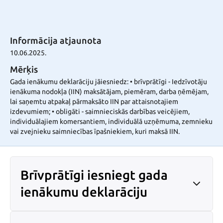
Informācija atjaunota
10.06.2025.
Mērķis
Gada ienākumu deklarāciju jāiesniedz: • brīvprātīgi - Iedzīvotāju
ienākuma nodokļa (IIN) maksātājam, piemēram, darba ņēmējam,
lai saņemtu atpakaļ pārmaksāto IIN par attaisnotajiem
izdevumiem; • obligāti - saimnieciskās darbības veicējiem,
individuālajiem komersantiem, individuālā uzņēmuma, zemnieku
vai zvejnieku saimniecības īpašniekiem, kuri maksā IIN.
Brīvprātīgi iesniegt gada
ienākumu deklarāciju