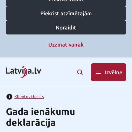
Piekrist atzīmētajām
Noraidīt
Uzzināt vairāk
Izvēlne
Klientu atbalsts
Gada ienākumu
deklarācija