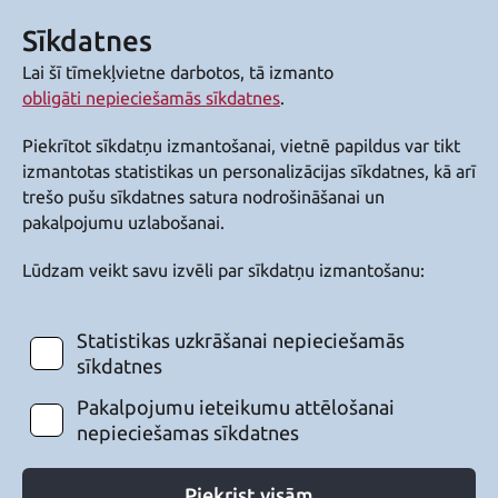
Sīkdatnes
Lai šī tīmekļvietne darbotos, tā izmanto
obligāti nepieciešamās sīkdatnes
.
Piekrītot sīkdatņu izmantošanai, vietnē papildus var tikt
izmantotas statistikas un personalizācijas sīkdatnes, kā arī
trešo pušu sīkdatnes satura nodrošināšanai un
pakalpojumu uzlabošanai.
Lūdzam veikt savu izvēli par sīkdatņu izmantošanu:
Statistikas uzkrāšanai nepieciešamās
sīkdatnes
Pakalpojumu ieteikumu attēlošanai
nepieciešamas sīkdatnes
Piekrist visām