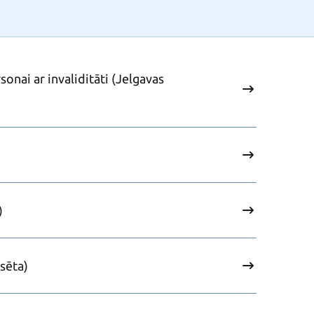
nai ar invaliditāti (Jelgavas
)
sēta)