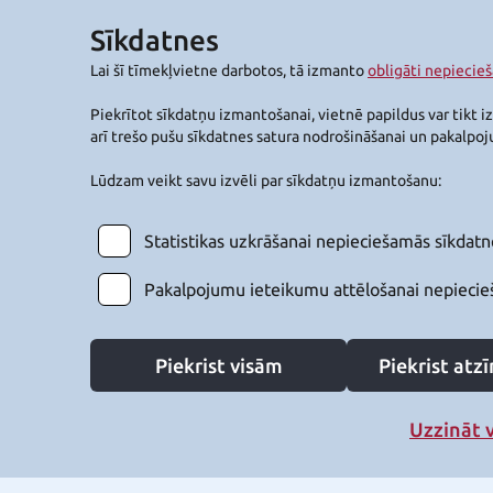
Sīkdatnes
Lai šī tīmekļvietne darbotos, tā izmanto
obligāti nepiecie
Piekrītot sīkdatņu izmantošanai, vietnē papildus var tikt i
arī trešo pušu sīkdatnes satura nodrošināšanai un pakalpo
Lūdzam veikt savu izvēli par sīkdatņu izmantošanu:
Statistikas uzkrāšanai nepieciešamās sīkdatn
Pakalpojumu ieteikumu attēlošanai nepiecie
Piekrist visām
Piekrist at
Uzzināt 