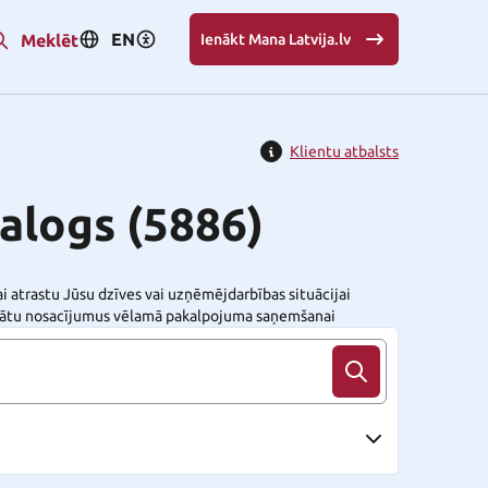
EN
Meklēt
Ienākt Mana Latvija.lv
Klientu atbalsts
alogs
(5886)
i atrastu Jūsu dzīves vai uzņēmējdarbības situācijai
zinātu nosacījumus vēlamā pakalpojuma saņemšanai