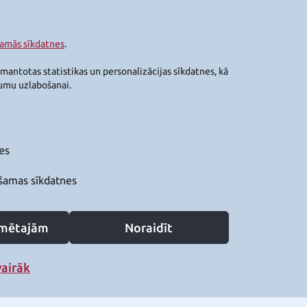
šamās sīkdatnes
.
zmantotas statistikas un personalizācijas sīkdatnes, kā
jumu uzlabošanai.
es
šamas sīkdatnes
zīmētajām
Noraidīt
vairāk