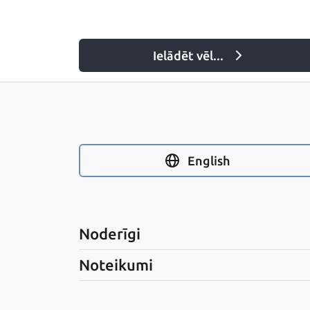
Ielādēt vēl
...
English
Noderīgi
Noteikumi