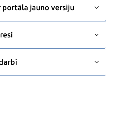
r portāla jauno versiju
resi
darbi