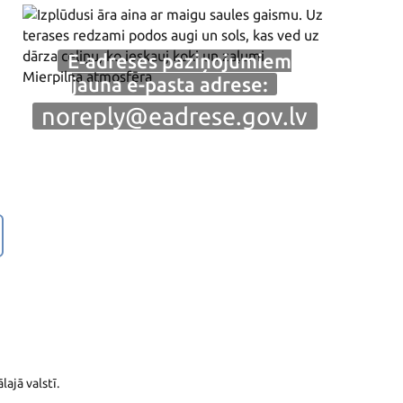
Sem
E-adreses paziņojumiem
digi
jauna e-pasta adrese:
pak
noreply@eadrese.gov.lv
Skat
lajā valstī.