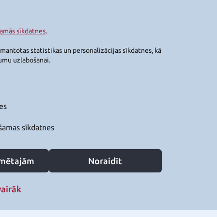
šamās sīkdatnes
.
zmantotas statistikas un personalizācijas sīkdatnes, kā
jumu uzlabošanai.
es
šamas sīkdatnes
zīmētajām
Noraidīt
vairāk