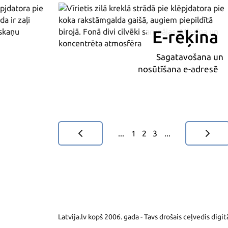
E-rēķina
Sagatavošana un
nosūtīšana e-adresē
...
1
2
3
...
Latvija.lv kopš 2006. gada - Tavs drošais ceļvedis digitā