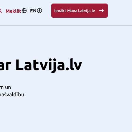
EN
Meklēt
Ienākt Mana Latvija.lv
r Latvija.lv
em un
 pašvaldību