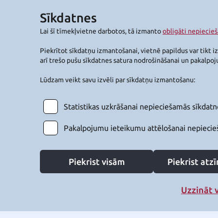
Sīkdatnes
Lai šī tīmekļvietne darbotos, tā izmanto
obligāti nepiecie
Piekrītot sīkdatņu izmantošanai, vietnē papildus var tikt i
arī trešo pušu sīkdatnes satura nodrošināšanai un pakalpo
Lūdzam veikt savu izvēli par sīkdatņu izmantošanu:
Statistikas uzkrāšanai nepieciešamās sīkdatn
Pakalpojumu ieteikumu attēlošanai nepiecie
Piekrist visām
Piekrist at
Uzzināt 