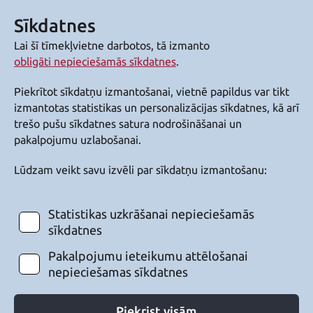
Sīkdatnes
Lai šī tīmekļvietne darbotos, tā izmanto
obligāti nepieciešamās sīkdatnes
.
Piekrītot sīkdatņu izmantošanai, vietnē papildus var tikt
izmantotas statistikas un personalizācijas sīkdatnes, kā arī
trešo pušu sīkdatnes satura nodrošināšanai un
pakalpojumu uzlabošanai.
Lūdzam veikt savu izvēli par sīkdatņu izmantošanu:
Statistikas uzkrāšanai nepieciešamās
sīkdatnes
Pakalpojumu ieteikumu attēlošanai
nepieciešamas sīkdatnes
Piekrist visām