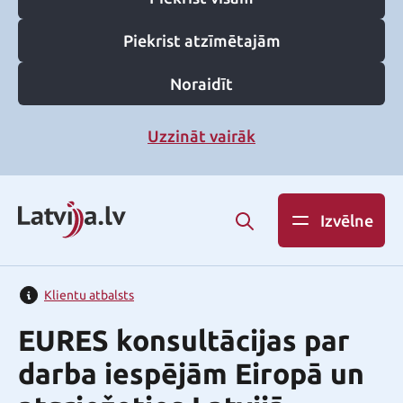
Piekrist atzīmētajām
Noraidīt
Uzzināt vairāk
Izvēlne
Klientu atbalsts
EURES konsultācijas par
darba iespējām Eiropā un