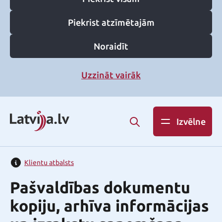
Piekrist atzīmētajām
Noraidīt
Uzzināt vairāk
Izvēlne
Klientu atbalsts
Pašvaldības dokumentu
kopiju, arhīva informācijas