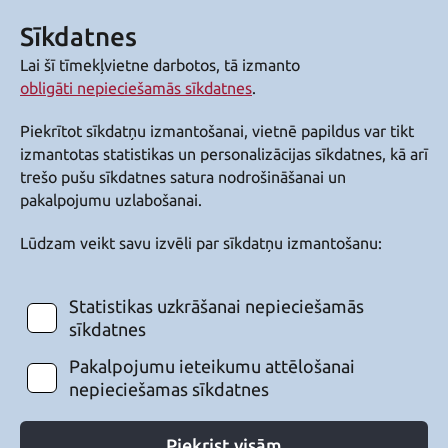
Sīkdatnes
Lai šī tīmekļvietne darbotos, tā izmanto
obligāti nepieciešamās sīkdatnes
.
Piekrītot sīkdatņu izmantošanai, vietnē papildus var tikt
izmantotas statistikas un personalizācijas sīkdatnes, kā arī
trešo pušu sīkdatnes satura nodrošināšanai un
pakalpojumu uzlabošanai.
Lūdzam veikt savu izvēli par sīkdatņu izmantošanu:
Statistikas uzkrāšanai nepieciešamās
sīkdatnes
Pakalpojumu ieteikumu attēlošanai
nepieciešamas sīkdatnes
Piekrist visām