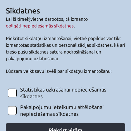
Sīkdatnes
Lai šī tīmekļvietne darbotos, tā izmanto
obligāti nepieciešamās sīkdatnes
.
Piekrītot sīkdatņu izmantošanai, vietnē papildus var tikt
izmantotas statistikas un personalizācijas sīkdatnes, kā arī
trešo pušu sīkdatnes satura nodrošināšanai un
pakalpojumu uzlabošanai.
Lūdzam veikt savu izvēli par sīkdatņu izmantošanu:
Statistikas uzkrāšanai nepieciešamās
sīkdatnes
Pakalpojumu ieteikumu attēlošanai
nepieciešamas sīkdatnes
Piekrist visām