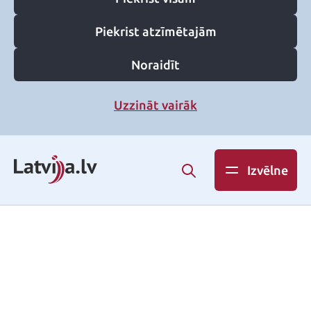
Piekrist atzīmētajām
Noraidīt
Uzzināt vairāk
Izvēlne