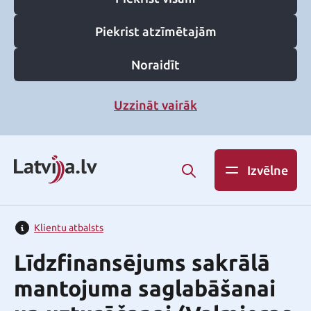
Piekrist atzīmētajām
Noraidīt
Uzzināt vairāk
Izvēlne
Klientu atbalsts
Līdzfinansējums sakrālā
mantojuma saglabāšanai