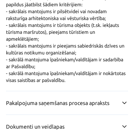
papildus jāatbilst šādiem kritērijiem:

- sakrālais mantojums ir pilsētvidei vai novadam 
raksturīga arhitektoniska vai vēsturiska vērtība;

- sakrālais mantojums ir tūrisma objekts (t.sk. iekļauts 
tūrisma maršrutos), pieejams tūristiem un 
apmeklētājiem;

- sakrālais mantojums ir pieejams sabiedriskās dzīves un 
kultūras notikumu organizēšanai;

- sakrālā mantojuma īpašniekam/valdītājam ir sadarbība 
ar Pašvaldību;

- sakrālā mantojuma īpašniekam/valdītājam ir nokārtotas 
visas saistības ar pašvaldību.
Pakalpojuma saņemšanas procesa apraksts
Dokumenti un veidlapas