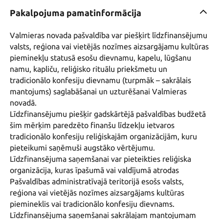
Pakalpojuma pamatinformācija
Valmieras novada pašvaldība var piešķirt līdzfinansējumu 
valsts, reģiona vai vietējās nozīmes aizsargājamu kultūras 
pieminekļu statusā esošu dievnamu, kapelu, lūgšanu 
namu, kapliču, reliģisko rituālu priekšmetu un 
tradicionālo konfesiju dievnamu (turpmāk – sakrālais 
mantojums) saglabāšanai un uzturēšanai Valmieras 
novadā.

Līdzfinansējumu piešķir gadskārtējā pašvaldības budžetā 
šim mērķim paredzēto finanšu līdzekļu ietvaros 
tradicionālo konfesiju reliģiskajām organizācijām, kuru 
pieteikumi saņēmuši augstāko vērtējumu.

Līdzfinansējuma saņemšanai var pieteikties reliģiska 
organizācija, kuras īpašumā vai valdījumā atrodas 
Pašvaldības administratīvajā teritorijā esošs valsts, 
reģiona vai vietējās nozīmes aizsargājams kultūras 
piemineklis vai tradicionālo konfesiju dievnams.

Līdzfinansējuma saņemšanai sakrālajam mantojumam 