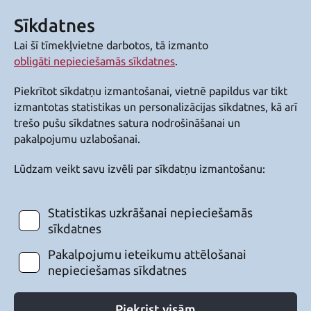
Sīkdatnes
Lai šī tīmekļvietne darbotos, tā izmanto
obligāti nepieciešamās sīkdatnes
.
Piekrītot sīkdatņu izmantošanai, vietnē papildus var tikt
izmantotas statistikas un personalizācijas sīkdatnes, kā arī
trešo pušu sīkdatnes satura nodrošināšanai un
pakalpojumu uzlabošanai.
Lūdzam veikt savu izvēli par sīkdatņu izmantošanu:
Statistikas uzkrāšanai nepieciešamās
sīkdatnes
Pakalpojumu ieteikumu attēlošanai
nepieciešamas sīkdatnes
Piekrist visām