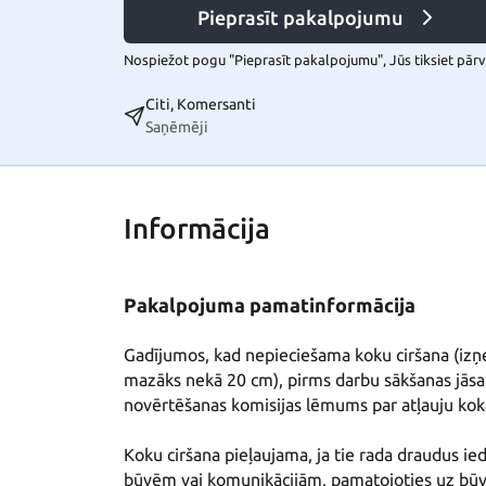
Pieprasīt pakalpojumu
Nospiežot pogu "Pieprasīt pakalpojumu", Jūs tiksiet pārvi
Citi, Komersanti
Saņēmēji
Informācija
Pakalpojuma pamatinformācija
Gadījumos, kad nepieciešama koku ciršana (izņ
mazāks nekā 20 cm), pirms darbu sākšanas jās
novērtēšanas komisijas lēmums par atļauju koka
Koku ciršana pieļaujama, ja tie rada draudus ie
būvēm vai komunikācijām, pamatojoties uz būv