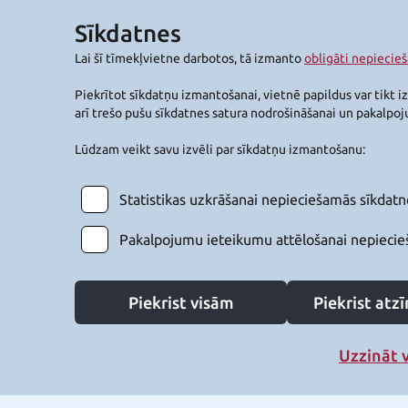
Sīkdatnes
Lai šī tīmekļvietne darbotos, tā izmanto
obligāti nepiecie
Piekrītot sīkdatņu izmantošanai, vietnē papildus var tikt i
arī trešo pušu sīkdatnes satura nodrošināšanai un pakalpo
Lūdzam veikt savu izvēli par sīkdatņu izmantošanu:
Statistikas uzkrāšanai nepieciešamās sīkdatn
Pakalpojumu ieteikumu attēlošanai nepiecie
Piekrist visām
Piekrist at
Uzzināt 