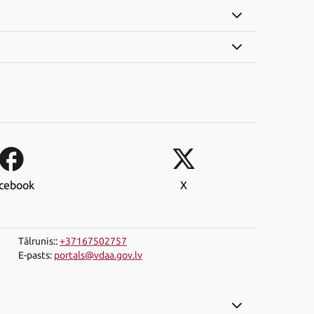
cebook
X
Tālrunis:
:
+37167502757
E-pasts
:
portals@vdaa.gov.lv