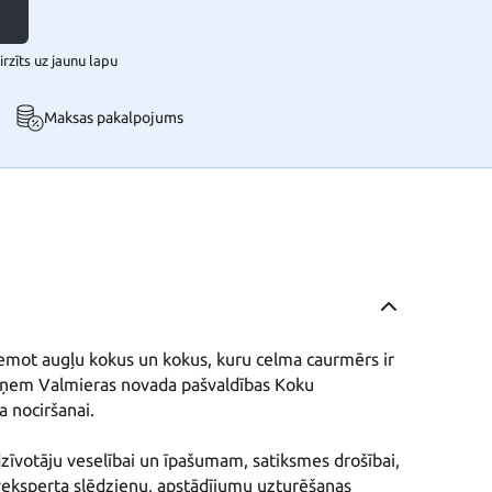
rzīts uz jaunu lapu
Maksas pakalpojums
emot augļu kokus un kokus, kuru celma caurmērs ir 
aņem Valmieras novada pašvaldības Koku 
 nociršanai.

dzīvotāju veselībai un īpašumam, satiksmes drošībai, 
eksperta slēdzienu, apstādījumu uzturēšanas 