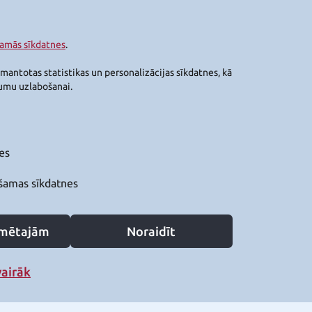
šamās sīkdatnes
.
zmantotas statistikas un personalizācijas sīkdatnes, kā
jumu uzlabošanai.
es
šamas sīkdatnes
zīmētajām
Noraidīt
vairāk