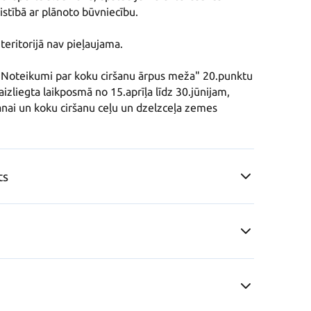
istībā ar plānoto būvniecību.

teritorijā nav pieļaujama.

Noteikumi par koku ciršanu ārpus meža" 20.punktu 
aizliegta laikposmā no 15.aprīļa līdz 30.jūnijam, 
anai un koku ciršanu ceļu un dzelzceļa zemes 
ts