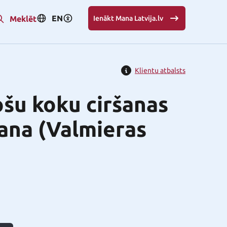
EN
Meklēt
Ienākt Mana Latvija.lv
Klientu atbalsts
šu koku ciršanas
šana (Valmieras