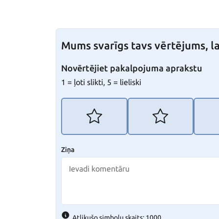
Mums svarīgs tavs vērtējums, la
Novērtējiet pakalpojuma aprakstu
1 = ļoti slikti, 5 = lieliski
Ziņa
Atlikušo simbolu skaits: 1000