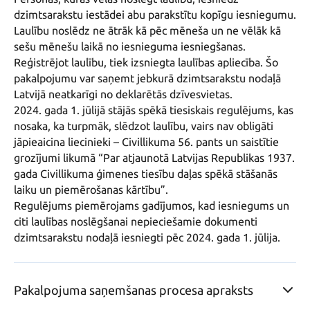
dzimtsarakstu iestādei abu parakstītu kopīgu iesniegumu. 
Laulību noslēdz ne ātrāk kā pēc mēneša un ne vēlāk kā 
sešu mēnešu laikā no iesnieguma iesniegšanas. 
Reģistrējot laulību, tiek izsniegta laulības apliecība. Šo 
pakalpojumu var saņemt jebkurā dzimtsarakstu nodaļā 
Latvijā neatkarīgi no deklarētās dzīvesvietas.

2024. gada 1. jūlijā stājās spēkā tiesiskais regulējums, kas 
nosaka, ka turpmāk, slēdzot laulību, vairs nav obligāti 
jāpieaicina liecinieki – Civillikuma 56. pants un saistītie 
grozījumi likumā “Par atjaunotā Latvijas Republikas 1937. 
gada Civillikuma ģimenes tiesību daļas spēkā stāšanās 
laiku un piemērošanas kārtību”.

Regulējums piemērojams gadījumos, kad iesniegums un 
citi laulības noslēgšanai nepieciešamie dokumenti 
Pakalpojuma saņemšanas procesa apraksts