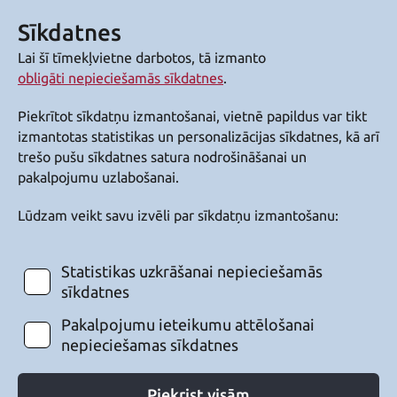
Sīkdatnes
Lai šī tīmekļvietne darbotos, tā izmanto
obligāti nepieciešamās sīkdatnes
.
Piekrītot sīkdatņu izmantošanai, vietnē papildus var tikt
izmantotas statistikas un personalizācijas sīkdatnes, kā arī
trešo pušu sīkdatnes satura nodrošināšanai un
pakalpojumu uzlabošanai.
Lūdzam veikt savu izvēli par sīkdatņu izmantošanu:
Statistikas uzkrāšanai nepieciešamās
sīkdatnes
Pakalpojumu ieteikumu attēlošanai
nepieciešamas sīkdatnes
Piekrist visām