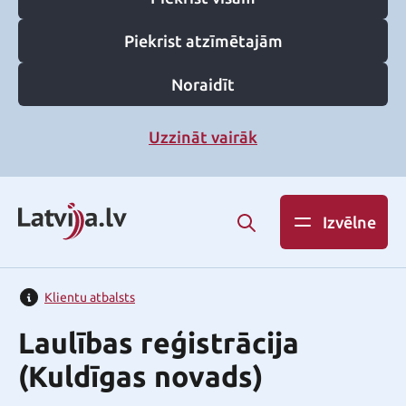
Piekrist atzīmētajām
Noraidīt
Uzzināt vairāk
Izvēlne
Klientu atbalsts
Laulības reģistrācija
(Kuldīgas novads)