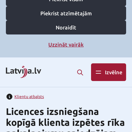
Piekrist atzīmētajām
Noraidīt
Uzzināt vairāk
Izvēlne
Klientu atbalsts
Licences izsniegšana
kopīgā klienta izpētes rīka