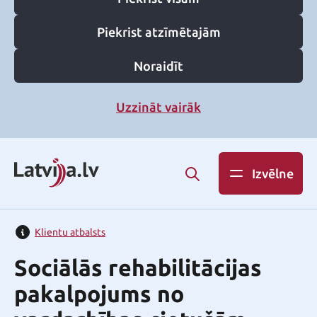
Piekrist atzīmētajām
Noraidīt
Uzzināt vairāk
Izvēlne
Klientu atbalsts
Sociālās rehabilitācijas
pakalpojums no