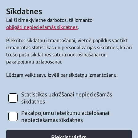
Sīkdatnes
Lai šī tīmekļvietne darbotos, tā izmanto
obligāti nepieciešamās sīkdatnes
.
Piekrītot sīkdatņu izmantošanai, vietnē papildus var tikt
izmantotas statistikas un personalizācijas sīkdatnes, kā arī
trešo pušu sīkdatnes satura nodrošināšanai un
pakalpojumu uzlabošanai.
Lūdzam veikt savu izvēli par sīkdatņu izmantošanu:
Statistikas uzkrāšanai nepieciešamās
sīkdatnes
Pakalpojumu ieteikumu attēlošanai
nepieciešamas sīkdatnes
Piekrist visām