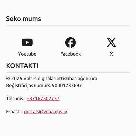
Seko mums
Youtube
Facebook
X
KONTAKTI
© 2026 Valsts digitālās attīstības aģentūra
Reģistrācijas numurs: 90001733697
Tālrunis:
:
+37167502757
E-pasts
:
portals@vdaa.gov.lv