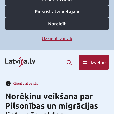
Piekrist atzīmētajām
Noraidīt
Uzzināt vairāk
Izvēlne
Klientu atbalsts
Norēķinu veikšana par
Pilsonības un migrācijas