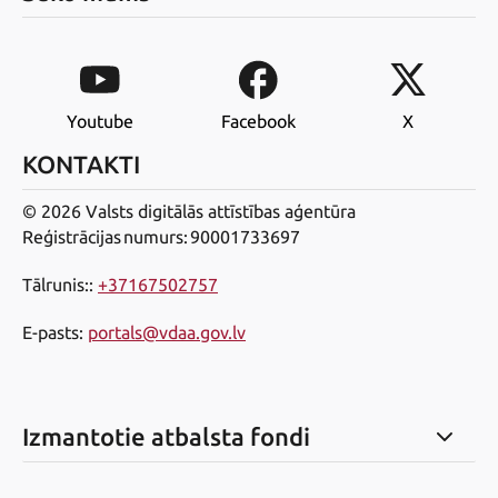
Youtube
Facebook
X
KONTAKTI
© 2026 Valsts digitālās attīstības aģentūra
Reģistrācijas numurs: 90001733697
Tālrunis:
:
+37167502757
E-pasts
:
portals@vdaa.gov.lv
Izmantotie atbalsta fondi