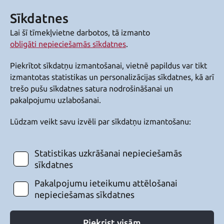
Sīkdatnes
Lai šī tīmekļvietne darbotos, tā izmanto
obligāti nepieciešamās sīkdatnes
.
Piekrītot sīkdatņu izmantošanai, vietnē papildus var tikt
izmantotas statistikas un personalizācijas sīkdatnes, kā arī
trešo pušu sīkdatnes satura nodrošināšanai un
pakalpojumu uzlabošanai.
Lūdzam veikt savu izvēli par sīkdatņu izmantošanu:
Statistikas uzkrāšanai nepieciešamās
sīkdatnes
Pakalpojumu ieteikumu attēlošanai
nepieciešamas sīkdatnes
Piekrist visām