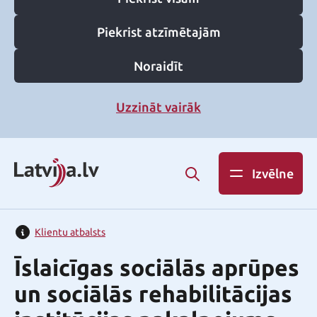
Piekrist atzīmētajām
Noraidīt
Uzzināt vairāk
Izvēlne
Klientu atbalsts
Īslaicīgas sociālās aprūpes
un sociālās rehabilitācijas