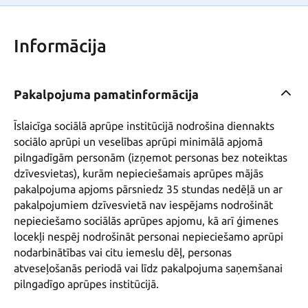
Informācija
Pakalpojuma pamatinformācija
Īslaicīga sociālā aprūpe institūcijā nodrošina diennakts 
sociālo aprūpi un veselības aprūpi minimālā apjomā 
pilngadīgām personām (izņemot personas bez noteiktas 
dzīvesvietas), kurām nepieciešamais aprūpes mājās 
pakalpojuma apjoms pārsniedz 35 stundas nedēļā un ar 
pakalpojumiem dzīvesvietā nav iespējams nodrošināt 
nepieciešamo sociālās aprūpes apjomu, kā arī ģimenes 
locekļi nespēj nodrošināt personai nepieciešamo aprūpi 
nodarbinātības vai citu iemeslu dēļ, personas 
atveseļošanās periodā vai līdz pakalpojuma saņemšanai 
pilngadīgo aprūpes institūcijā.