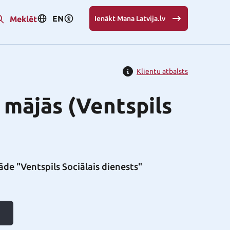
EN
Meklēt
Ienākt Mana Latvija.lv
Klientu atbalsts
 mājās (Ventspils
tāde "Ventspils Sociālais dienests"