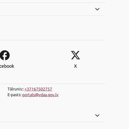
cebook
X
Tālrunis:
:
+37167502757
E-pasts
:
portals@vdaa.gov.lv