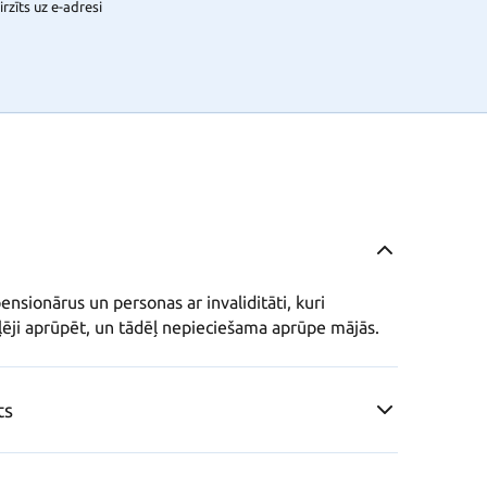
rzīts uz e-adresi
ensionārus un personas ar invaliditāti, kuri 
daļēji aprūpēt, un tādēļ nepieciešama aprūpe mājās.
ts