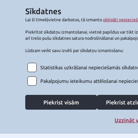
Sīkdatnes
Lai šī tīmekļvietne darbotos, tā izmanto
obligāti nepiecie
Piekrītot sīkdatņu izmantošanai, vietnē papildus var tikt i
arī trešo pušu sīkdatnes satura nodrošināšanai un pakalpo
Lūdzam veikt savu izvēli par sīkdatņu izmantošanu:
Statistikas uzkrāšanai nepieciešamās sīkdatn
Pakalpojumu ieteikumu attēlošanai nepiecie
Piekrist visām
Piekrist at
Uzzināt 