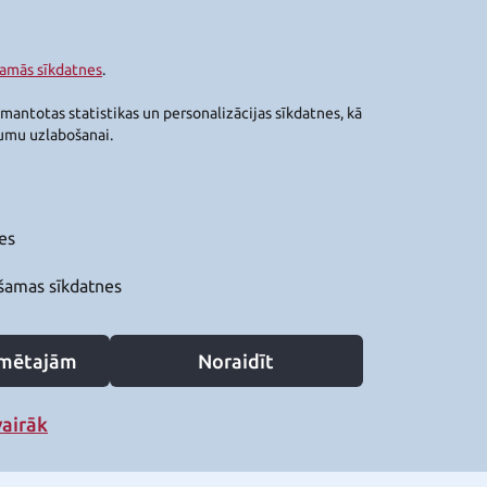
šamās sīkdatnes
.
zmantotas statistikas un personalizācijas sīkdatnes, kā
jumu uzlabošanai.
es
šamas sīkdatnes
zīmētajām
Noraidīt
vairāk