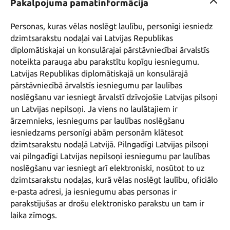
Pakalpojuma pamatinformācija
Personas, kuras vēlas noslēgt laulību, personīgi iesniedz 
dzimtsarakstu nodaļai vai Latvijas Republikas 
diplomātiskajai un konsulārajai pārstāvniecībai ārvalstīs 
noteikta parauga abu parakstītu kopīgu iesniegumu. 
Latvijas Republikas diplomātiskajā un konsulārajā 
pārstāvniecībā ārvalstīs iesniegumu par laulības 
noslēgšanu var iesniegt ārvalstī dzīvojošie Latvijas pilsoņi 
un Latvijas nepilsoņi. Ja viens no laulātajiem ir 
ārzemnieks, iesniegums par laulības noslēgšanu 
iesniedzams personīgi abām personām klātesot 
dzimtsarakstu nodaļā Latvijā. Pilngadīgi Latvijas pilsoņi 
vai pilngadīgi Latvijas nepilsoņi iesniegumu par laulības 
noslēgšanu var iesniegt arī elektroniski, nosūtot to uz 
dzimtsarakstu nodaļas, kurā vēlas noslēgt laulību, oficiālo 
e-pasta adresi, ja iesniegumu abas personas ir 
parakstījušas ar drošu elektronisko parakstu un tam ir 
laika zīmogs.
