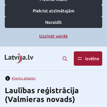
Piekrist atzīmētajām
Noraidīt
Uzzināt vairāk
Izvēlne
Klientu atbalsts
Laulības reģistrācija
(Valmieras novads)