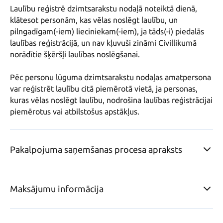
Laulību reģistrē dzimtsarakstu nodaļā noteiktā dienā, 
klātesot personām, kas vēlas noslēgt laulību, un 
pilngadīgam(-iem) lieciniekam(-iem), ja tāds(-i) piedalās 
laulības reģistrācijā, un nav kļuvuši zināmi Civillikumā 
norādītie šķēršļi laulības noslēgšanai. 

Pēc personu lūguma dzimtsarakstu nodaļas amatpersona 
var reģistrēt laulību citā piemērotā vietā, ja personas, 
kuras vēlas noslēgt laulību, nodrošina laulības reģistrācijai 
piemērotus vai atbilstošus apstākļus.
Pakalpojuma saņemšanas procesa apraksts
Maksājumu informācija