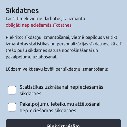
Sīkdatnes
Lai šī tīmekļvietne darbotos, tā izmanto
obligāti nepieciešamās sīkdatnes
.
Piekrītot sīkdatņu izmantošanai, vietnē papildus var tikt
izmantotas statistikas un personalizācijas sīkdatnes, kā arī
trešo pušu sīkdatnes satura nodrošināšanai un
pakalpojumu uzlabošanai.
Lūdzam veikt savu izvēli par sīkdatņu izmantošanu:
Statistikas uzkrāšanai nepieciešamās
sīkdatnes
Pakalpojumu ieteikumu attēlošanai
nepieciešamas sīkdatnes
Piekrist visām