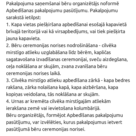
Pakalpojuma saņemšanai bēru organizētājs noformē 
Apbedīšanas pakalpojumu pasūtījumu. Pakalpojumu 
sarakstā ietilpst:

1. Kapa vietas piešķiršana apbedīšanai esošajā kapavietā 
brīvajā teritorijā vai kā virsapbedījums, vai tiek piešķirta 
jauna kapavieta. 

2. Bēru ceremonijas norises nodrošināšana - cilvēka 
mirstīgo atlieku uzglabāšana līdz bērēm, kapličas 
sagatavošana izvadīšanas ceremonijai, sveču aizdegšana, 
ceļa noklāšana ar skujām, zvana zvanīšana bēru 
ceremonijas norises laikā. 

3. Cilvēka mirstīgo atlieku apbedīšana zārkā - kapa bedres 
rakšana, zārka nolaišana kapā, kapa aizbēršana, kapa 
kopiņas veidošana, tās noklāšana ar skujām. 

4. Urnas ar kremēta cilvēka mirstīgajām atliekām 
ierakšana zemē vai ievietošana kolumbārijā. 

Bēru organizētājs, formējot Apbedīšanas pakalpojumu 
pasūtījumu, var izvēlēties, kurus pakalpojumus ietvert 
pasūtījumā bēru ceremonijas norisei. 