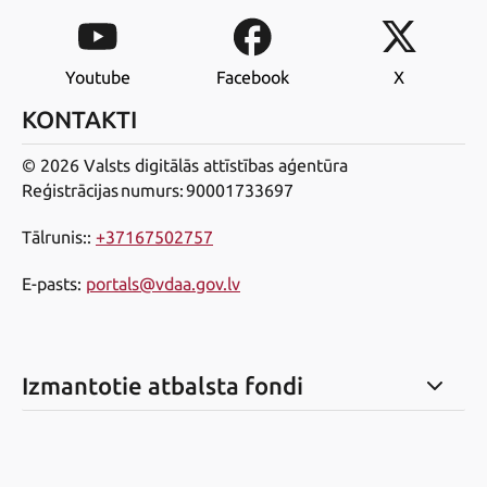
Youtube
Facebook
X
KONTAKTI
© 2026 Valsts digitālās attīstības aģentūra
Reģistrācijas numurs: 90001733697
Tālrunis:
:
+37167502757
E-pasts
:
portals@vdaa.gov.lv
Izmantotie atbalsta fondi