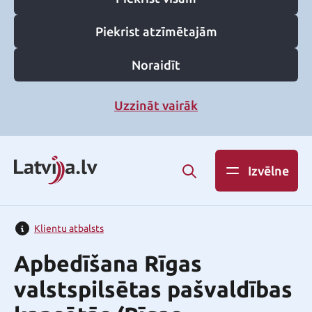
Piekrist atzīmētajām
Noraidīt
Uzzināt vairāk
Izvēlne
Klientu atbalsts
Apbedīšana Rīgas
valstspilsētas pašvaldības