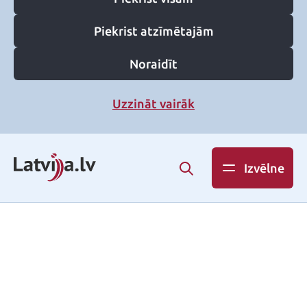
Piekrist atzīmētajām
Noraidīt
Uzzināt vairāk
Izvēlne