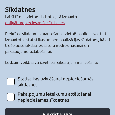
Sīkdatnes
Lai šī tīmekļvietne darbotos, tā izmanto
obligāti nepieciešamās sīkdatnes
.
Piekrītot sīkdatņu izmantošanai, vietnē papildus var tikt
izmantotas statistikas un personalizācijas sīkdatnes, kā arī
trešo pušu sīkdatnes satura nodrošināšanai un
pakalpojumu uzlabošanai.
Lūdzam veikt savu izvēli par sīkdatņu izmantošanu:
Statistikas uzkrāšanai nepieciešamās
sīkdatnes
Pakalpojumu ieteikumu attēlošanai
nepieciešamas sīkdatnes
Piekrist visām