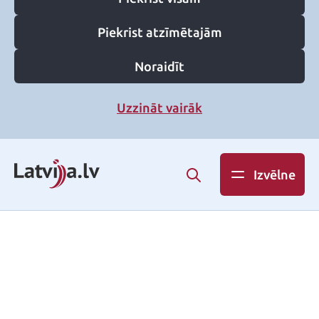
Piekrist atzīmētajām
Noraidīt
Uzzināt vairāk
Izvēlne