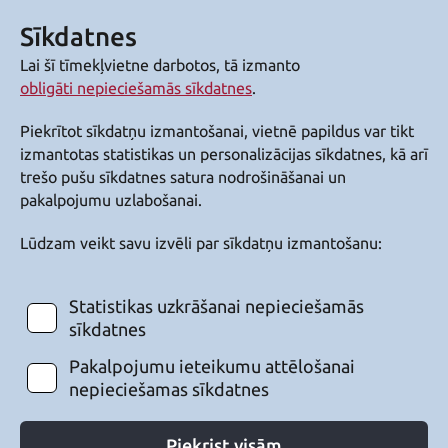
Sīkdatnes
Lai šī tīmekļvietne darbotos, tā izmanto
obligāti nepieciešamās sīkdatnes
.
Piekrītot sīkdatņu izmantošanai, vietnē papildus var tikt
izmantotas statistikas un personalizācijas sīkdatnes, kā arī
trešo pušu sīkdatnes satura nodrošināšanai un
pakalpojumu uzlabošanai.
Lūdzam veikt savu izvēli par sīkdatņu izmantošanu:
Statistikas uzkrāšanai nepieciešamās
sīkdatnes
Pakalpojumu ieteikumu attēlošanai
nepieciešamas sīkdatnes
Piekrist visām