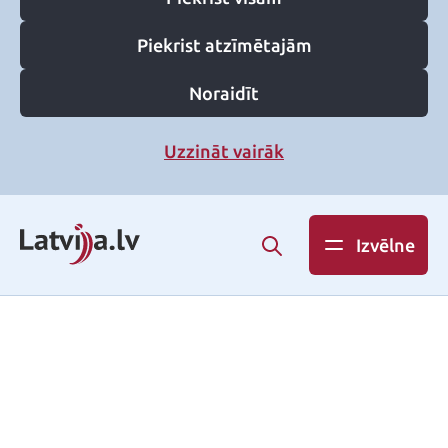
Piekrist atzīmētajām
Noraidīt
Uzzināt vairāk
Izvēlne