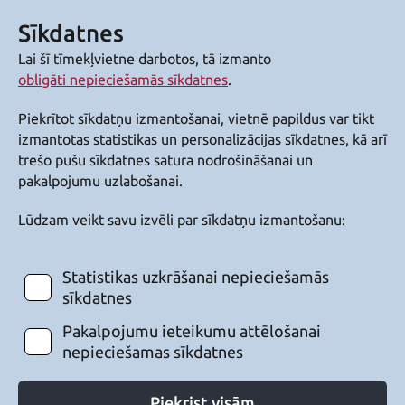
Sīkdatnes
Lai šī tīmekļvietne darbotos, tā izmanto
obligāti nepieciešamās sīkdatnes
.
Piekrītot sīkdatņu izmantošanai, vietnē papildus var tikt
izmantotas statistikas un personalizācijas sīkdatnes, kā arī
trešo pušu sīkdatnes satura nodrošināšanai un
pakalpojumu uzlabošanai.
Lūdzam veikt savu izvēli par sīkdatņu izmantošanu:
Statistikas uzkrāšanai nepieciešamās
sīkdatnes
Pakalpojumu ieteikumu attēlošanai
nepieciešamas sīkdatnes
Piekrist visām