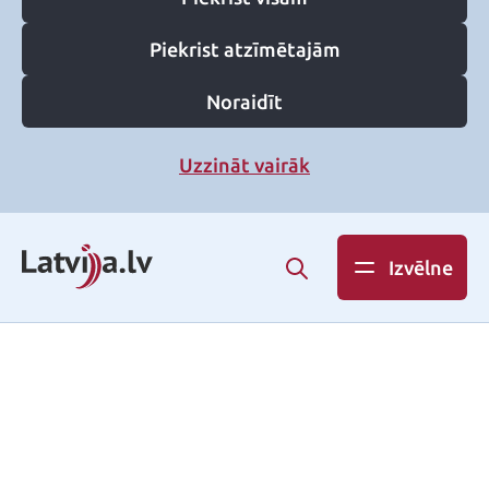
Piekrist atzīmētajām
Noraidīt
Uzzināt vairāk
Izvēlne