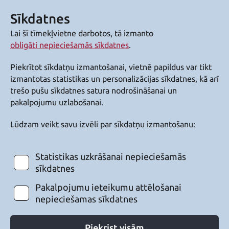
Sīkdatnes
Lai šī tīmekļvietne darbotos, tā izmanto
obligāti nepieciešamās sīkdatnes
.
Piekrītot sīkdatņu izmantošanai, vietnē papildus var tikt
izmantotas statistikas un personalizācijas sīkdatnes, kā arī
trešo pušu sīkdatnes satura nodrošināšanai un
pakalpojumu uzlabošanai.
Lūdzam veikt savu izvēli par sīkdatņu izmantošanu:
Statistikas uzkrāšanai nepieciešamās
sīkdatnes
Pakalpojumu ieteikumu attēlošanai
nepieciešamas sīkdatnes
Piekrist visām