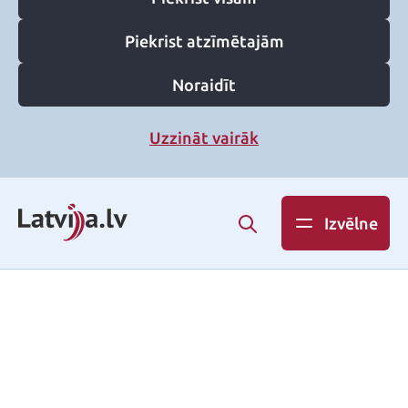
Piekrist atzīmētajām
Noraidīt
Uzzināt vairāk
Izvēlne