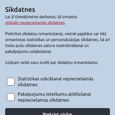
Sīkdatnes
Lai šī tīmekļvietne darbotos, tā izmanto
obligāti nepieciešamās sīkdatnes
.
Piekrītot sīkdatņu izmantošanai, vietnē papildus var tikt
izmantotas statistikas un personalizācijas sīkdatnes, kā arī
trešo pušu sīkdatnes satura nodrošināšanai un
pakalpojumu uzlabošanai.
Lūdzam veikt savu izvēli par sīkdatņu izmantošanu:
Statistikas uzkrāšanai nepieciešamās
sīkdatnes
Pakalpojumu ieteikumu attēlošanai
nepieciešamas sīkdatnes
Piekrist visām