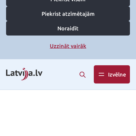
Piekrist atzīmētajām
Noraidīt
Uzzināt vairāk
Izvēlne