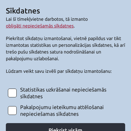
Sīkdatnes
Lai šī tīmekļvietne darbotos, tā izmanto
obligāti nepieciešamās sīkdatnes
.
Piekrītot sīkdatņu izmantošanai, vietnē papildus var tikt
izmantotas statistikas un personalizācijas sīkdatnes, kā arī
trešo pušu sīkdatnes satura nodrošināšanai un
pakalpojumu uzlabošanai.
Lūdzam veikt savu izvēli par sīkdatņu izmantošanu:
Statistikas uzkrāšanai nepieciešamās
sīkdatnes
Pakalpojumu ieteikumu attēlošanai
nepieciešamas sīkdatnes
Piekrist visām