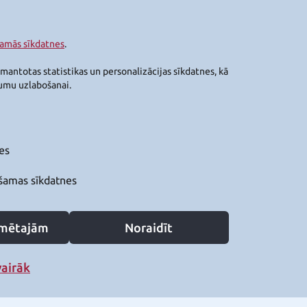
šamās sīkdatnes
.
zmantotas statistikas un personalizācijas sīkdatnes, kā
jumu uzlabošanai.
es
šamas sīkdatnes
zīmētajām
Noraidīt
vairāk