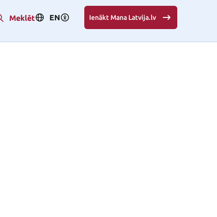
EN
Meklēt
Ienākt Mana Latvija.lv