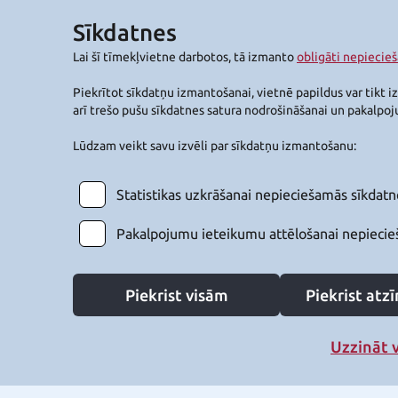
Sīkdatnes
Lai šī tīmekļvietne darbotos, tā izmanto
obligāti nepiecie
Piekrītot sīkdatņu izmantošanai, vietnē papildus var tikt i
arī trešo pušu sīkdatnes satura nodrošināšanai un pakalpo
Lūdzam veikt savu izvēli par sīkdatņu izmantošanu:
Statistikas uzkrāšanai nepieciešamās sīkdatn
Pakalpojumu ieteikumu attēlošanai nepiecie
Piekrist visām
Piekrist at
Uzzināt 