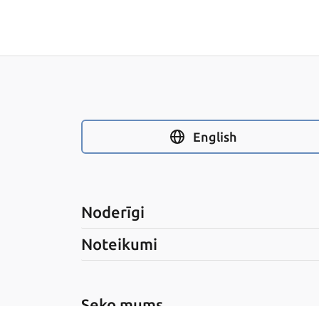
English
Noderīgi
Noteikumi
Seko mums