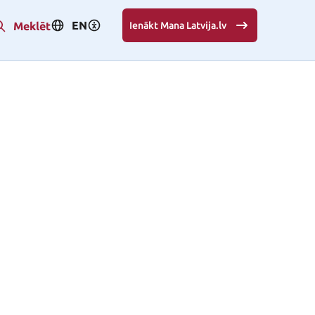
EN
Meklēt
Ienākt Mana Latvija.lv