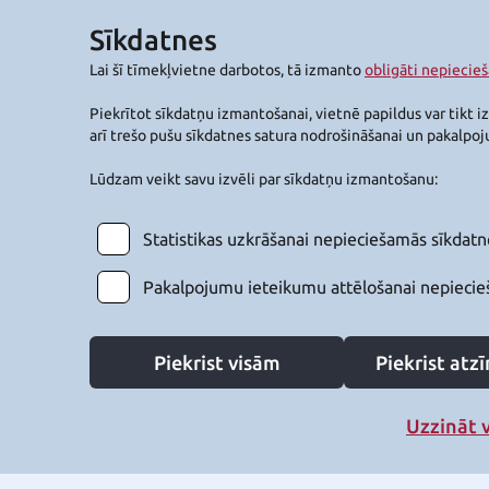
Sīkdatnes
Lai šī tīmekļvietne darbotos, tā izmanto
obligāti nepiecie
Piekrītot sīkdatņu izmantošanai, vietnē papildus var tikt i
arī trešo pušu sīkdatnes satura nodrošināšanai un pakalpo
Lūdzam veikt savu izvēli par sīkdatņu izmantošanu:
Statistikas uzkrāšanai nepieciešamās sīkdatn
Pakalpojumu ieteikumu attēlošanai nepiecie
Piekrist visām
Piekrist at
Uzzināt 