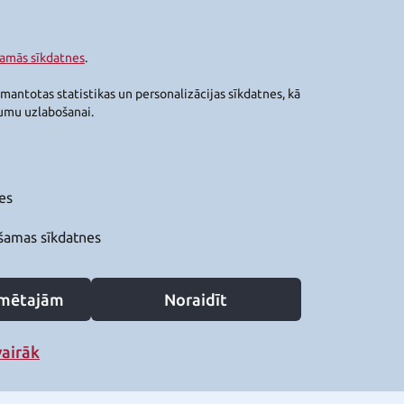
šamās sīkdatnes
.
zmantotas statistikas un personalizācijas sīkdatnes, kā
jumu uzlabošanai.
es
šamas sīkdatnes
zīmētajām
Noraidīt
vairāk