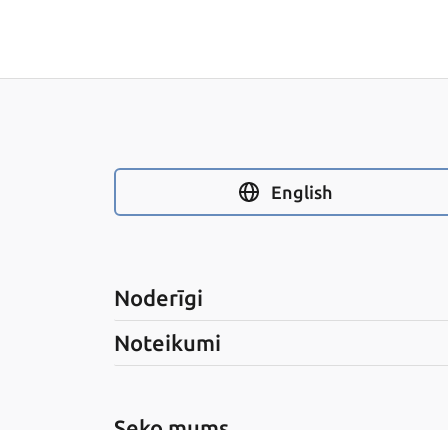
English
Noderīgi
Noteikumi
Seko mums