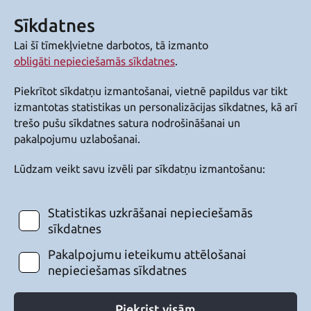
Sīkdatnes
Lai šī tīmekļvietne darbotos, tā izmanto
obligāti nepieciešamās sīkdatnes
.
Piekrītot sīkdatņu izmantošanai, vietnē papildus var tikt
izmantotas statistikas un personalizācijas sīkdatnes, kā arī
trešo pušu sīkdatnes satura nodrošināšanai un
pakalpojumu uzlabošanai.
Lūdzam veikt savu izvēli par sīkdatņu izmantošanu:
Statistikas uzkrāšanai nepieciešamās
sīkdatnes
Pakalpojumu ieteikumu attēlošanai
nepieciešamas sīkdatnes
Piekrist visām