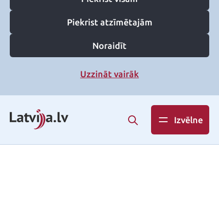
Piekrist atzīmētajām
Noraidīt
Uzzināt vairāk
Izvēlne