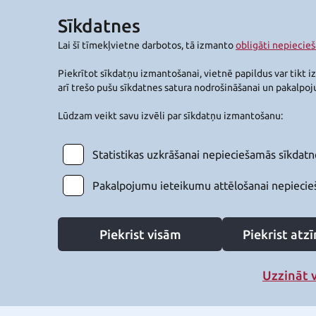
Sīkdatnes
Lai šī tīmekļvietne darbotos, tā izmanto
obligāti nepiecie
Piekrītot sīkdatņu izmantošanai, vietnē papildus var tikt i
arī trešo pušu sīkdatnes satura nodrošināšanai un pakalpo
Lūdzam veikt savu izvēli par sīkdatņu izmantošanu:
Statistikas uzkrāšanai nepieciešamās sīkdatn
Pakalpojumu ieteikumu attēlošanai nepiecie
Piekrist visām
Piekrist at
Uzzināt 