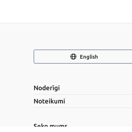
English
Noderīgi
Noteikumi
Seko mums