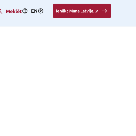
EN
Meklēt
Ienākt Mana Latvija.lv