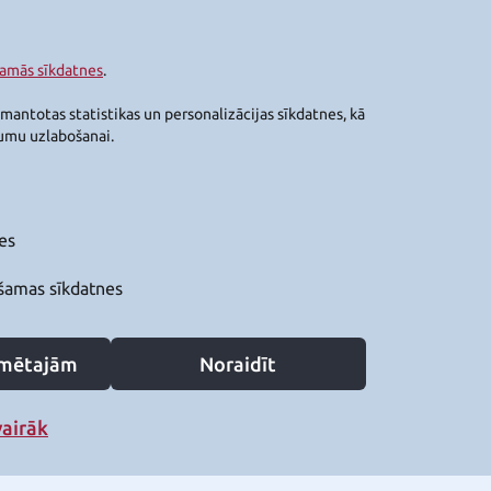
šamās sīkdatnes
.
zmantotas statistikas un personalizācijas sīkdatnes, kā
jumu uzlabošanai.
es
šamas sīkdatnes
zīmētajām
Noraidīt
vairāk