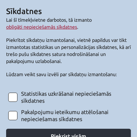
Sīkdatnes
Lai šī tīmekļvietne darbotos, tā izmanto
obligāti nepieciešamās sīkdatnes
.
Piekrītot sīkdatņu izmantošanai, vietnē papildus var tikt
izmantotas statistikas un personalizācijas sīkdatnes, kā arī
trešo pušu sīkdatnes satura nodrošināšanai un
pakalpojumu uzlabošanai.
Lūdzam veikt savu izvēli par sīkdatņu izmantošanu:
Statistikas uzkrāšanai nepieciešamās
sīkdatnes
Pakalpojumu ieteikumu attēlošanai
nepieciešamas sīkdatnes
Piekrist visām