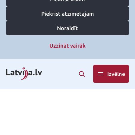
Piekrist atzīmētajām
Noraidīt
Uzzināt vairāk
Izvēlne