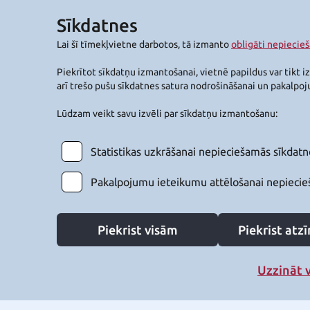
Sīkdatnes
Lai šī tīmekļvietne darbotos, tā izmanto
obligāti nepiecie
Piekrītot sīkdatņu izmantošanai, vietnē papildus var tikt i
arī trešo pušu sīkdatnes satura nodrošināšanai un pakalpo
Lūdzam veikt savu izvēli par sīkdatņu izmantošanu:
Statistikas uzkrāšanai nepieciešamās sīkdatn
Pakalpojumu ieteikumu attēlošanai nepiecie
Piekrist visām
Piekrist at
Uzzināt 