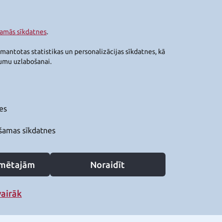
šamās sīkdatnes
.
zmantotas statistikas un personalizācijas sīkdatnes, kā
jumu uzlabošanai.
es
šamas sīkdatnes
zīmētajām
Noraidīt
vairāk