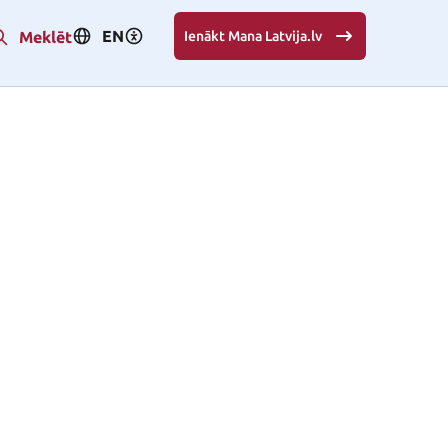
EN
Meklēt
Ienākt Mana Latvija.lv