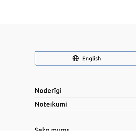
English
Noderīgi
Noteikumi
Seko mums