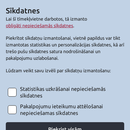
Sīkdatnes
Lai šī tīmekļvietne darbotos, tā izmanto
obligāti nepieciešamās sīkdatnes
.
Piekrītot sīkdatņu izmantošanai, vietnē papildus var tikt
izmantotas statistikas un personalizācijas sīkdatnes, kā arī
trešo pušu sīkdatnes satura nodrošināšanai un
pakalpojumu uzlabošanai.
Lūdzam veikt savu izvēli par sīkdatņu izmantošanu:
Statistikas uzkrāšanai nepieciešamās
sīkdatnes
Pakalpojumu ieteikumu attēlošanai
nepieciešamas sīkdatnes
Piekrist visām