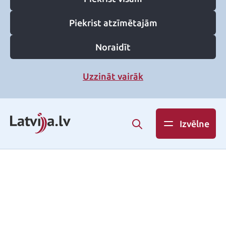
Piekrist atzīmētajām
Noraidīt
Uzzināt vairāk
Izvēlne