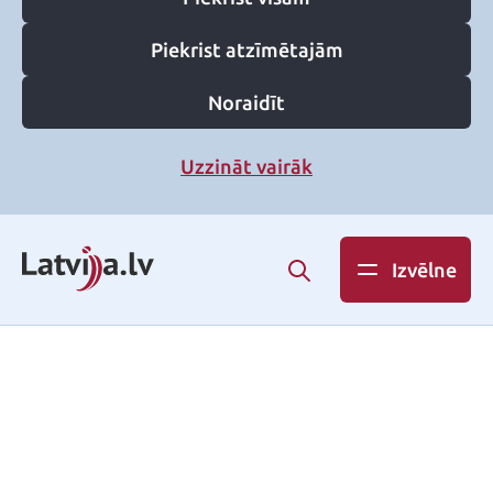
Piekrist atzīmētajām
Noraidīt
Uzzināt vairāk
Izvēlne