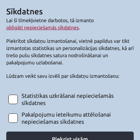
Sīkdatnes
Lai šī tīmekļvietne darbotos, tā izmanto
obligāti nepieciešamās sīkdatnes
.
Piekrītot sīkdatņu izmantošanai, vietnē papildus var tikt
izmantotas statistikas un personalizācijas sīkdatnes, kā arī
trešo pušu sīkdatnes satura nodrošināšanai un
pakalpojumu uzlabošanai.
Lūdzam veikt savu izvēli par sīkdatņu izmantošanu:
Statistikas uzkrāšanai nepieciešamās
sīkdatnes
Pakalpojumu ieteikumu attēlošanai
nepieciešamas sīkdatnes
Piekrist visām