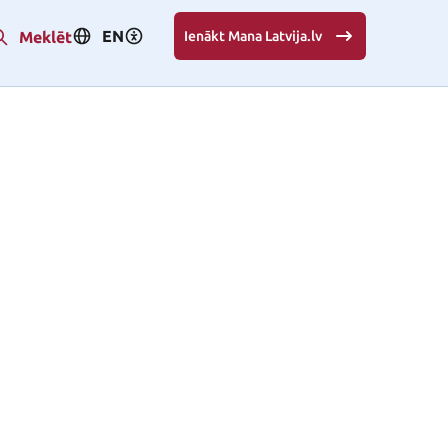
EN
Meklēt
Ienākt Mana Latvija.lv