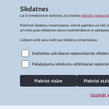
Sīkdatnes
Lai šī tīmekļvietne darbotos, tā izmanto
obligāti nepiecie
Piekrītot sīkdatņu izmantošanai, vietnē papildus var tikt i
arī trešo pušu sīkdatnes satura nodrošināšanai un pakalpo
Lūdzam veikt savu izvēli par sīkdatņu izmantošanu:
Statistikas uzkrāšanai nepieciešamās sīkdatn
Pakalpojumu ieteikumu attēlošanai nepiecie
Piekrist visām
Piekrist at
Uzzināt 