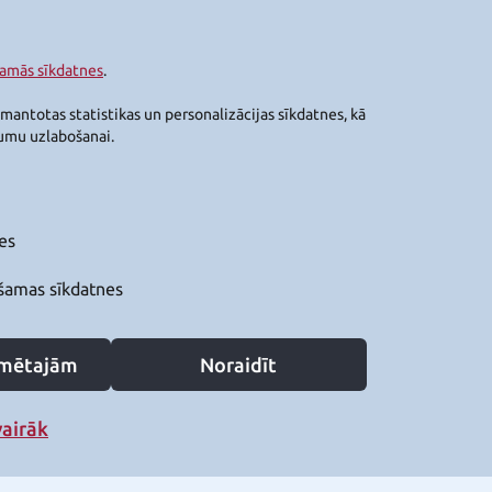
šamās sīkdatnes
.
zmantotas statistikas un personalizācijas sīkdatnes, kā
jumu uzlabošanai.
es
šamas sīkdatnes
zīmētajām
Noraidīt
vairāk