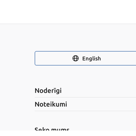
English
Noderīgi
Noteikumi
Seko mums