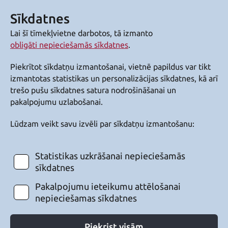
Sīkdatnes
Lai šī tīmekļvietne darbotos, tā izmanto
obligāti nepieciešamās sīkdatnes
.
Piekrītot sīkdatņu izmantošanai, vietnē papildus var tikt
izmantotas statistikas un personalizācijas sīkdatnes, kā arī
trešo pušu sīkdatnes satura nodrošināšanai un
pakalpojumu uzlabošanai.
Lūdzam veikt savu izvēli par sīkdatņu izmantošanu:
Statistikas uzkrāšanai nepieciešamās
sīkdatnes
Pakalpojumu ieteikumu attēlošanai
nepieciešamas sīkdatnes
Piekrist visām