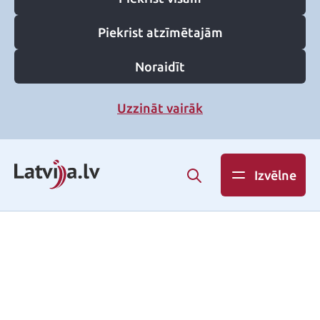
Piekrist atzīmētajām
Noraidīt
Uzzināt vairāk
Izvēlne