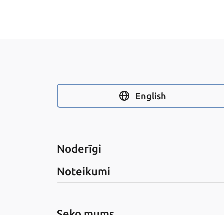
English
Noderīgi
Noteikumi
Seko mums