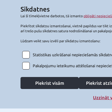
Sīkdatnes
Lai šī tīmekļvietne darbotos, tā izmanto
obligāti nepiecie
Piekrītot sīkdatņu izmantošanai, vietnē papildus var tikt i
arī trešo pušu sīkdatnes satura nodrošināšanai un pakalpo
Lūdzam veikt savu izvēli par sīkdatņu izmantošanu:
Statistikas uzkrāšanai nepieciešamās sīkdatn
Pakalpojumu ieteikumu attēlošanai nepiecie
Piekrist visām
Piekrist at
Uzzināt 