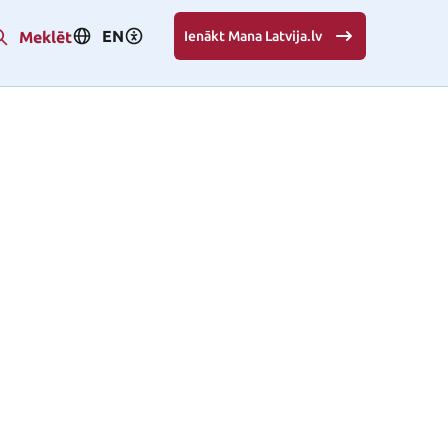
EN
Meklēt
Ienākt Mana Latvija.lv