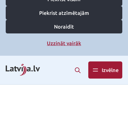
Piekrist atzīmētajām
Noraidīt
Uzzināt vairāk
Izvēlne