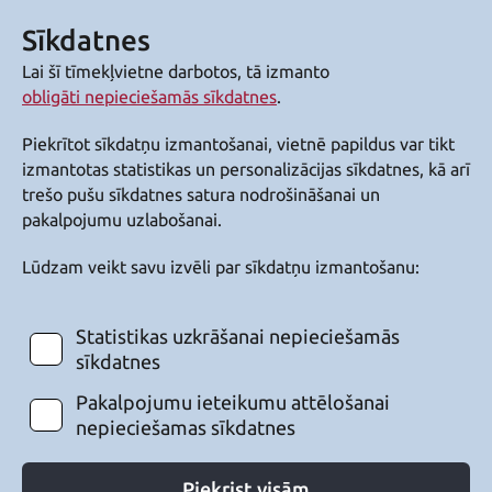
Sīkdatnes
Lai šī tīmekļvietne darbotos, tā izmanto
obligāti nepieciešamās sīkdatnes
.
Piekrītot sīkdatņu izmantošanai, vietnē papildus var tikt
izmantotas statistikas un personalizācijas sīkdatnes, kā arī
trešo pušu sīkdatnes satura nodrošināšanai un
pakalpojumu uzlabošanai.
Lūdzam veikt savu izvēli par sīkdatņu izmantošanu:
Statistikas uzkrāšanai nepieciešamās
sīkdatnes
Pakalpojumu ieteikumu attēlošanai
nepieciešamas sīkdatnes
Piekrist visām