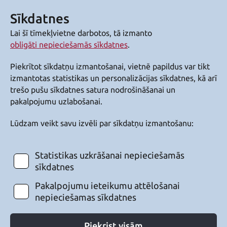
Sīkdatnes
Lai šī tīmekļvietne darbotos, tā izmanto
obligāti nepieciešamās sīkdatnes
.
Piekrītot sīkdatņu izmantošanai, vietnē papildus var tikt
izmantotas statistikas un personalizācijas sīkdatnes, kā arī
trešo pušu sīkdatnes satura nodrošināšanai un
pakalpojumu uzlabošanai.
Lūdzam veikt savu izvēli par sīkdatņu izmantošanu:
Statistikas uzkrāšanai nepieciešamās
sīkdatnes
Pakalpojumu ieteikumu attēlošanai
nepieciešamas sīkdatnes
Piekrist visām