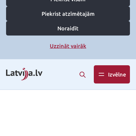
Piekrist atzīmētajām
Noraidīt
Uzzināt vairāk
Izvēlne