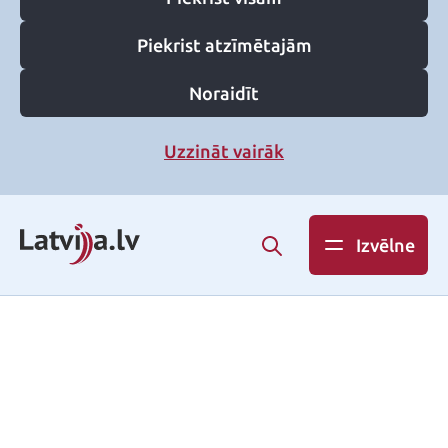
Piekrist atzīmētajām
Noraidīt
Uzzināt vairāk
Izvēlne