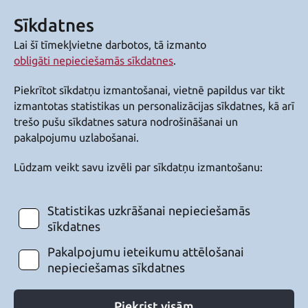
Sīkdatnes
Lai šī tīmekļvietne darbotos, tā izmanto
obligāti nepieciešamās sīkdatnes
.
Piekrītot sīkdatņu izmantošanai, vietnē papildus var tikt
izmantotas statistikas un personalizācijas sīkdatnes, kā arī
trešo pušu sīkdatnes satura nodrošināšanai un
pakalpojumu uzlabošanai.
Lūdzam veikt savu izvēli par sīkdatņu izmantošanu:
Statistikas uzkrāšanai nepieciešamās
sīkdatnes
Pakalpojumu ieteikumu attēlošanai
nepieciešamas sīkdatnes
Piekrist visām