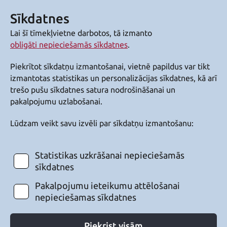
Sīkdatnes
Lai šī tīmekļvietne darbotos, tā izmanto
obligāti nepieciešamās sīkdatnes
.
Piekrītot sīkdatņu izmantošanai, vietnē papildus var tikt
izmantotas statistikas un personalizācijas sīkdatnes, kā arī
trešo pušu sīkdatnes satura nodrošināšanai un
pakalpojumu uzlabošanai.
Lūdzam veikt savu izvēli par sīkdatņu izmantošanu:
Statistikas uzkrāšanai nepieciešamās
sīkdatnes
Pakalpojumu ieteikumu attēlošanai
nepieciešamas sīkdatnes
Piekrist visām