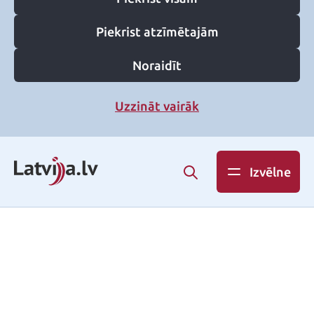
Piekrist atzīmētajām
Noraidīt
Uzzināt vairāk
Izvēlne