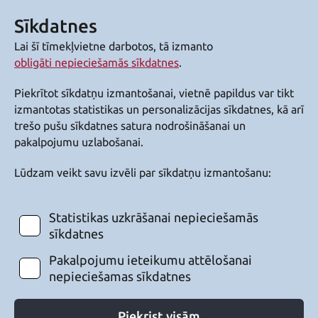
Sīkdatnes
Lai šī tīmekļvietne darbotos, tā izmanto
obligāti nepieciešamās sīkdatnes
.
Piekrītot sīkdatņu izmantošanai, vietnē papildus var tikt
izmantotas statistikas un personalizācijas sīkdatnes, kā arī
trešo pušu sīkdatnes satura nodrošināšanai un
pakalpojumu uzlabošanai.
Lūdzam veikt savu izvēli par sīkdatņu izmantošanu:
Statistikas uzkrāšanai nepieciešamās
sīkdatnes
Pakalpojumu ieteikumu attēlošanai
nepieciešamas sīkdatnes
Piekrist visām