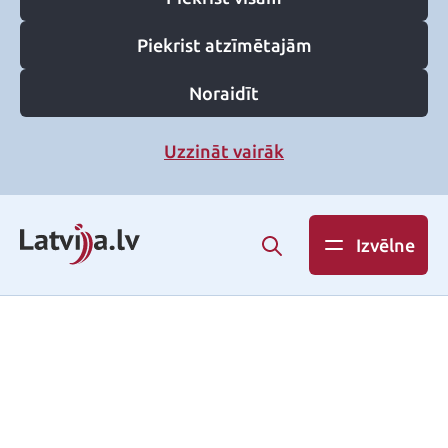
Piekrist atzīmētajām
Noraidīt
Uzzināt vairāk
Izvēlne