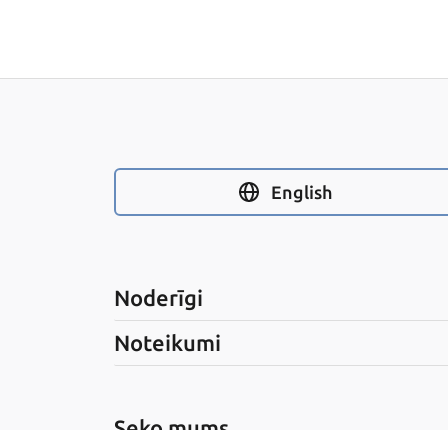
English
Noderīgi
Noteikumi
Seko mums