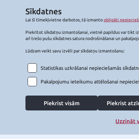
Sīkdatnes
Lai šī tīmekļvietne darbotos, tā izmanto
obligāti nepiecie
Piekrītot sīkdatņu izmantošanai, vietnē papildus var tikt i
arī trešo pušu sīkdatnes satura nodrošināšanai un pakalpo
Lūdzam veikt savu izvēli par sīkdatņu izmantošanu:
Statistikas uzkrāšanai nepieciešamās sīkdatn
Pakalpojumu ieteikumu attēlošanai nepiecie
Piekrist visām
Piekrist at
Uzzināt 