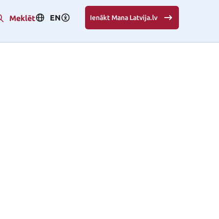
EN
Meklēt
Ienākt Mana Latvija.lv