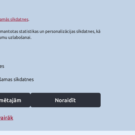
šamās sīkdatnes
.
zmantotas statistikas un personalizācijas sīkdatnes, kā
jumu uzlabošanai.
es
šamas sīkdatnes
zīmētajām
Noraidīt
vairāk