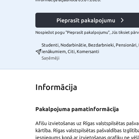
Pieprasīt pakalpojumu
Nospiežot pogu "Pieprasīt pakalpojumu", Jūs tiksiet pārvi
Studenti, Nodarbinātie, Bezdarbnieki, Pensionāri
ienākumiem, Citi, Komersanti
Saņēmēji
Informācija
Pakalpojuma pamatinformācija
Afišu izvietošanas uz Rīgas valstspilsētas pašv
kārtība. Rīgas valstspilsētas pašvaldības Izglīt
iesniegums kopā ar izvietošanas grafiku ne vēlā