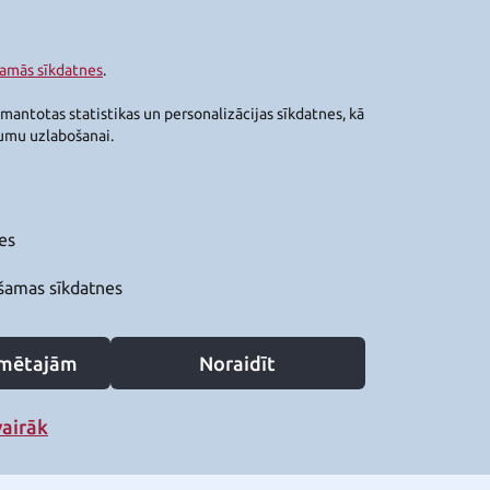
šamās sīkdatnes
.
zmantotas statistikas un personalizācijas sīkdatnes, kā
jumu uzlabošanai.
es
šamas sīkdatnes
zīmētajām
Noraidīt
vairāk