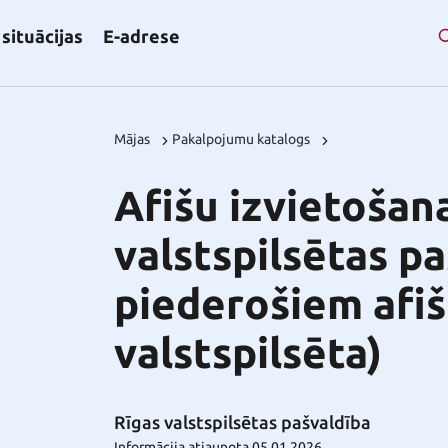
situācijas
E-adrese
Mājas
Pakalpojumu katalogs
Afišu izvietošan
valstspilsētas pa
piederošiem afiš
valstspilsēta)
Rīgas valstspilsētas pašvaldība
Informācija atjaunota 05.01.2026.