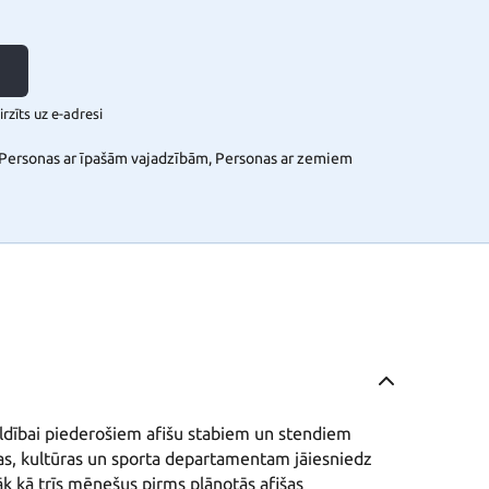
rzīts uz e-adresi
, Personas ar īpašām vajadzībām, Personas ar zemiem
aldībai piederošiem afišu stabiem un stendiem 
ības, kultūras un sporta departamentam jāiesniedz 
k kā trīs mēnešus pirms plānotās afišas 