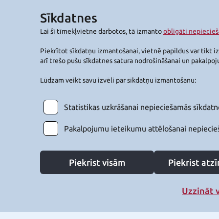
Sīkdatnes
Lai šī tīmekļvietne darbotos, tā izmanto
obligāti nepiecie
Piekrītot sīkdatņu izmantošanai, vietnē papildus var tikt i
arī trešo pušu sīkdatnes satura nodrošināšanai un pakalpo
Lūdzam veikt savu izvēli par sīkdatņu izmantošanu:
Statistikas uzkrāšanai nepieciešamās sīkdatn
Pakalpojumu ieteikumu attēlošanai nepiecie
Piekrist visām
Piekrist at
Uzzināt 