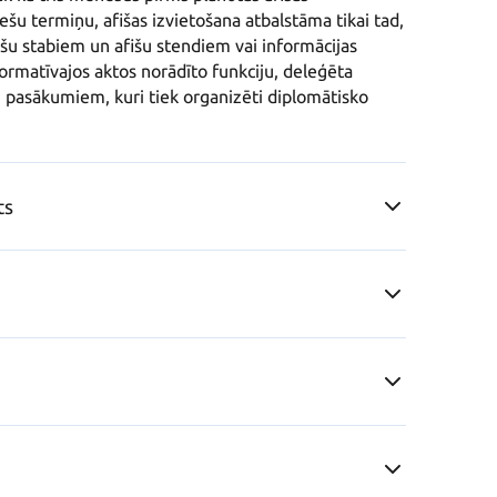
šu termiņu, afišas izvietošana atbalstāma tikai tad, 
fišu stabiem un afišu stendiem vai informācijas 
 normatīvajos aktos norādīto funkciju, deleģēta 
pasākumiem, kuri tiek organizēti diplomātisko 
ts