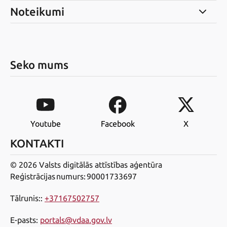
Noteikumi
Seko mums
Youtube
Facebook
X
KONTAKTI
© 2026 Valsts digitālās attīstības aģentūra
Reģistrācijas numurs: 90001733697
Tālrunis:
:
+37167502757
E-pasts
:
portals@vdaa.gov.lv