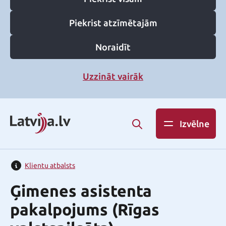
Piekrist atzīmētajām
Noraidīt
Uzzināt vairāk
Izvēlne
Klientu atbalsts
Ģimenes asistenta
pakalpojums (Rīgas