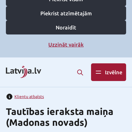
Piekrist atzīmētajām
Noraidīt
Uzzināt vairāk
Izvēlne
Klientu atbalsts
Tautības ieraksta maiņa
(Madonas novads)