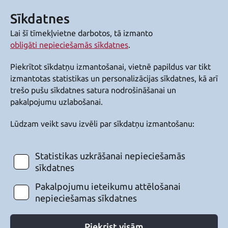
Sīkdatnes
Lai šī tīmekļvietne darbotos, tā izmanto
obligāti nepieciešamās sīkdatnes
.
Piekrītot sīkdatņu izmantošanai, vietnē papildus var tikt
izmantotas statistikas un personalizācijas sīkdatnes, kā arī
trešo pušu sīkdatnes satura nodrošināšanai un
pakalpojumu uzlabošanai.
Lūdzam veikt savu izvēli par sīkdatņu izmantošanu:
Statistikas uzkrāšanai nepieciešamās
sīkdatnes
Pakalpojumu ieteikumu attēlošanai
nepieciešamas sīkdatnes
Piekrist visām