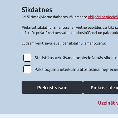
Sīkdatnes
Lai šī tīmekļvietne darbotos, tā izmanto
obligāti nepiecie
Piekrītot sīkdatņu izmantošanai, vietnē papildus var tikt i
arī trešo pušu sīkdatnes satura nodrošināšanai un pakalpo
Lūdzam veikt savu izvēli par sīkdatņu izmantošanu:
Statistikas uzkrāšanai nepieciešamās sīkdatn
Pakalpojumu ieteikumu attēlošanai nepiecie
Piekrist visām
Piekrist at
Uzzināt 