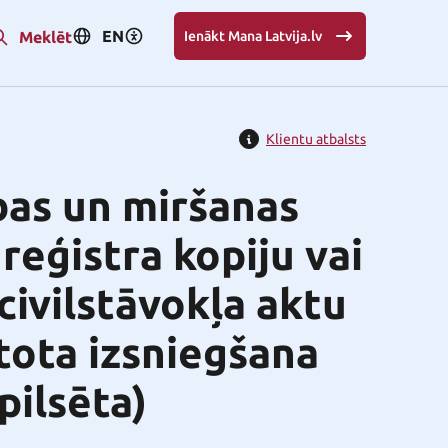
EN
Meklēt
Ienākt Mana Latvija.lv
Klientu atbalsts
bas un miršanas
 reģistra kopiju vai
civilstāvokļa aktu
tota izsniegšana
pilsēta)