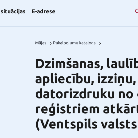
situācijas
E-adrese
Mājas
Pakalpojumu katalogs
Dzimšanas, laulī
apliecību, izziņu,
datorizdruku no 
reģistriem atkār
(Ventspils valsts