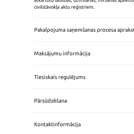
atkārtotu laulības, dzimšanas, miršanas apliecību
civilstāvokļa aktu reģistriem.
Pakalpojuma saņemšanas procesa apraks
Maksājumu informācija
Tiesiskais regulējums
Pārsūdzēšana
Kontaktinformācija