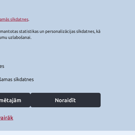
šamās sīkdatnes
.
zmantotas statistikas un personalizācijas sīkdatnes, kā
jumu uzlabošanai.
es
šamas sīkdatnes
zīmētajām
Noraidīt
vairāk