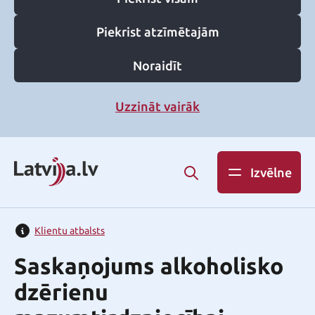
Piekrist atzīmētajām
Noraidīt
Uzzināt vairāk
Izvēlne
Klientu atbalsts
Saskaņojums alkoholisko
dzērienu